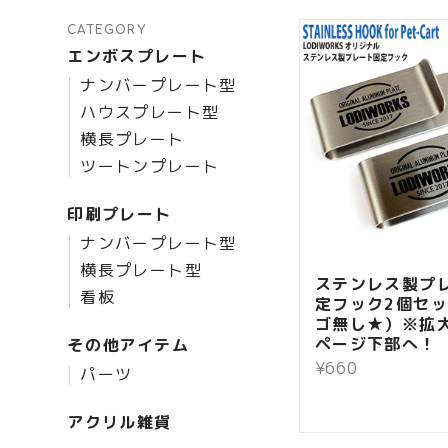
CATEGORY
エンボスプレート
ナンバープレート型
ハウスプレート型
横長プレート
ツートンプレート
印刷プレート
ナンバープレート型
横長プレート型
ステンレス製プ
看板
定フック2個セ
ゴ無し★）※拡
ページ下部へ！
その他アイテム
¥660
パーツ
アクリル雑貨