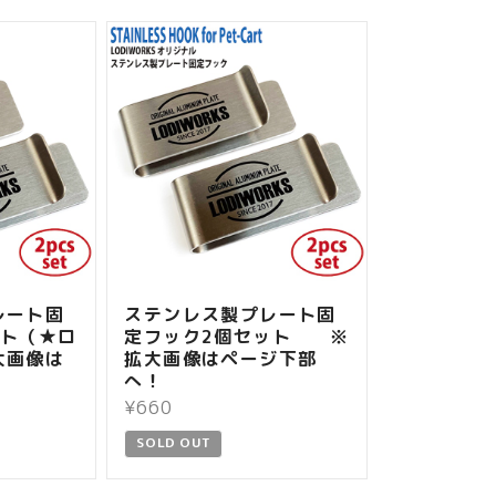
レート固
ステンレス製プレート固
ット（★ロ
定フック2個セット ※
大画像は
拡大画像はページ下部
へ！
¥660
SOLD OUT